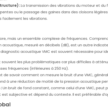
structure) :
La transmission des vibrations du moteur et du 
pentes ou le passage des gaines dans des cloisons légères pe
 facilement les vibrations.
nore, mais un ensemble complexe de fréquences. Comprendre
sion acoustique, mesuré en décibels (dB), est un autre indica
n diagnostic acoustique VMC est souvent nécessaire pour iden
souvent les plus problématiques car plus difficiles à atténu
sses fréquences (inférieures à 250 Hz).
ant de savoir comment on mesure le bruit d’une VMC, général
ond à une réduction de moitié de la pression acoustique per
 :
Un bruit de fond constant, comme celui d’une VMC, peut p
it est subjective et dépend du contexte. Il est préférable d’
lobal