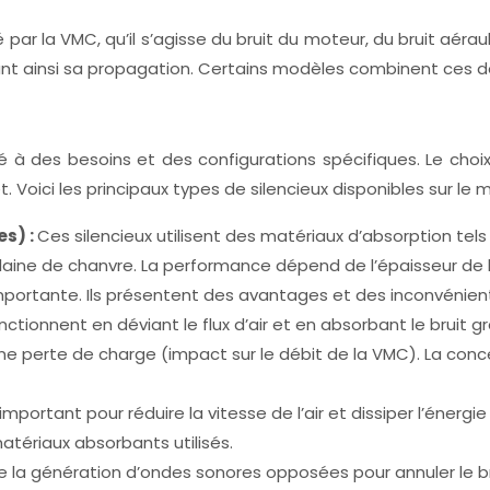
é par la VMC, qu’il s’agisse du bruit du moteur, du bruit aérau
itant ainsi sa propagation. Certains modèles combinent ces 
é à des besoins et des configurations spécifiques. Le choix
et. Voici les principaux types de silencieux disponibles sur 
es) :
Ces silencieux utilisent des matériaux d’absorption tels 
e de chanvre. La performance dépend de l’épaisseur de l’isol
st importante. Ils présentent des avantages et des inconvéni
nctionnent en déviant le flux d’air et en absorbant le bruit 
e perte de charge (impact sur le débit de la VMC). La conce
mportant pour réduire la vitesse de l’air et dissiper l’énergi
tériaux absorbants utilisés.
se la génération d’ondes sonores opposées pour annuler le br