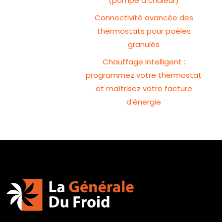
(pompe à chaleur)
Connectivité avancée des
thermostats pour poêles
granulés
Chauffage intelligent :
programmez votre thermostat
et maîtrisez votre facture
d’énergie